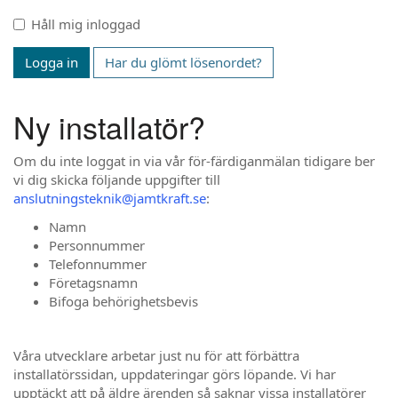
Håll mig inloggad
Logga in
Har du glömt lösenordet?
Ny installatör?
Om du inte loggat in via vår för-färdiganmälan tidigare ber
vi dig skicka följande uppgifter till
anslutningsteknik@jamtkraft.se
:
Namn
Personnummer
Telefonnummer
Företagsnamn
Bifoga behörighetsbevis
Våra utvecklare arbetar just nu för att förbättra
installatörssidan, uppdateringar görs löpande. Vi har
upptäckt att på äldre ärenden så saknar vissa installatörer